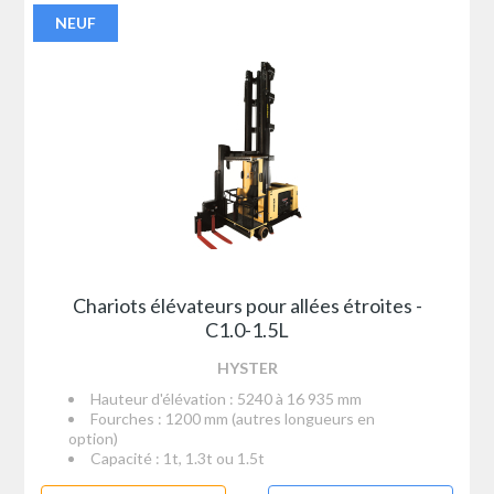
NEUF
Chariots élévateurs pour allées étroites -
C1.0-1.5L
HYSTER
Hauteur d'élévation : 5240 à 16 935 mm
Fourches : 1200 mm (autres longueurs en
option)
Capacité : 1t, 1.3t ou 1.5t