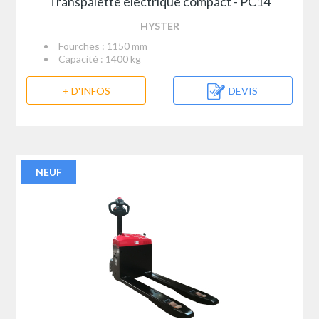
Transpalette électrique compact - PC14
HYSTER
Fourches : 1150 mm
Capacité : 1400 kg
+ D'INFOS
DEVIS
NEUF