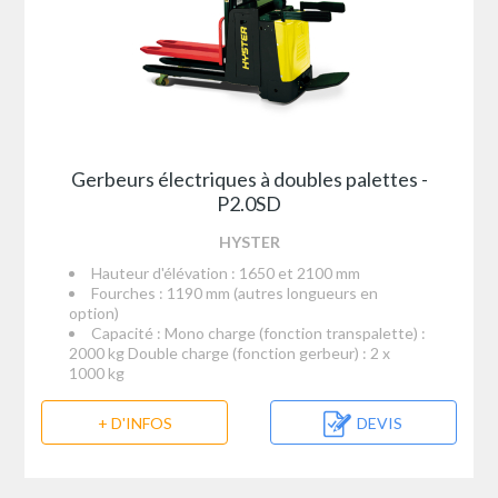
Gerbeurs électriques à doubles palettes -
P2.0SD
HYSTER
Hauteur d'élévation : 1650 et 2100 mm
Fourches : 1190 mm (autres longueurs en
option)
Capacité : Mono charge (fonction transpalette) :
2000 kg Double charge (fonction gerbeur) : 2 x
1000 kg
+ D'INFOS
DEVIS