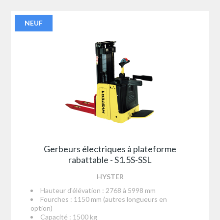
NEUF
Gerbeurs électriques à plateforme
rabattable - S1.5S-SSL
HYSTER
Hauteur d'élévation : 2768 à 5998 mm
Fourches : 1150 mm (autres longueurs en
option)
Capacité : 1500 kg