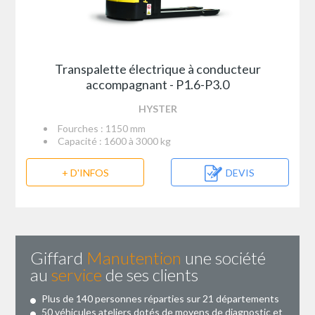
Transpalette électrique à conducteur
accompagnant - P1.6-P3.0
HYSTER
Fourches : 1150 mm
Capacité : 1600 à 3000 kg
+ D'INFOS
DEVIS
Giffard
Manutention
une société
au
service
de ses clients
Plus de 140 personnes réparties sur 21 départements
50 véhicules ateliers dotés de moyens de diagnostic et