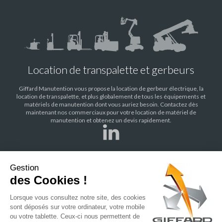
Location de transpalette et gerbeurs
Giffard Manutention vous propose la location de gerbeur électrique, la
location de transpalette, et plus globalement de tous les équipements et
matériels de manutention dont vous auriez besoin. Contactez dès
maintenant nos commerciaux pour votre location de matériel de
manutention et obtenez un devis rapidement.
Gestion
des Cookies !
ENTREPRISE
NOS AGENCES
NOS PARTENAIRES
NOS ACTUALITÉS
Lorsque vous consultez notre site, des cookies
sont déposés sur votre ordinateur, votre mobile
NOS RECRUTEMENTS
ou votre tablette. Ceux-ci nous permettent de