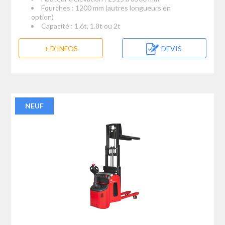
Fourches : 1200 mm (autres longueurs en
option)
Capacité : 1.6t, 1.8t ou 2t
+ D'INFOS
DEVIS
NEUF