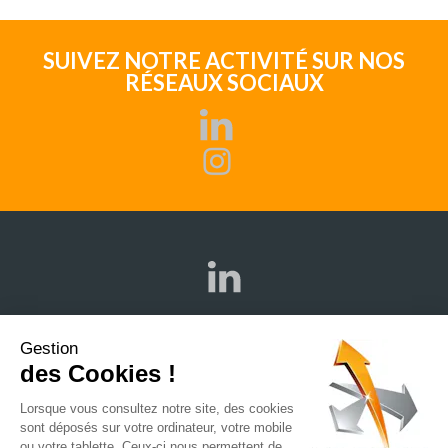
SUIVEZ NOTRE ACTIVITÉ SUR NOS
RÉSEAUX SOCIAUX
Gestion
des Cookies !
ENTREPRISE
NOS AGENCES
NOS PARTENAIRES
NOS ACTUALITÉS
Lorsque vous consultez notre site, des cookies
sont déposés sur votre ordinateur, votre mobile
NOS RECRUTEMENTS
ou votre tablette. Ceux-ci nous permettent de