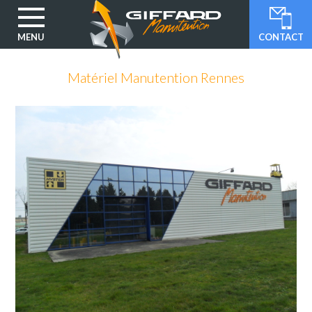
MENU
CONTACT
Aller
au
Matériel Manutention Rennes
contenu
principal