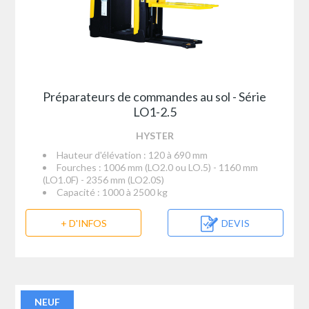
Préparateurs de commandes au sol - Série
LO1-2.5
HYSTER
Hauteur d'élévation : 120 à 690 mm
Fourches : 1006 mm (LO2.0 ou LO.5) - 1160 mm
(LO1.0F) - 2356 mm (LO2.0S)
Capacité : 1000 à 2500 kg
+ D'INFOS
DEVIS
NEUF