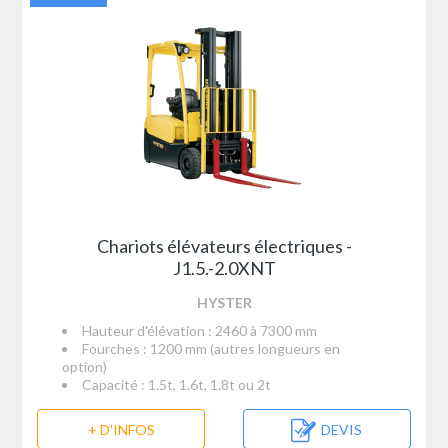
Chariots élévateurs électriques -
J1.5.-2.0XNT
HYSTER
Hauteur d'élévation : 2460 à 7300 mm
Fourches : 1200 mm (autres longueurs en
option)
Capacité : 1.5t, 1.6t, 1.8t ou 2t
+ D'INFOS
DEVIS