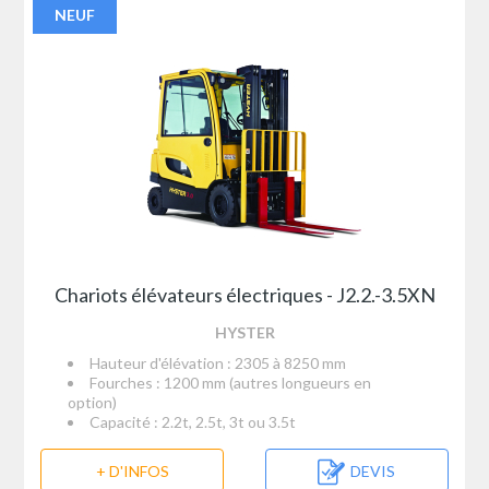
NEUF
Chariots élévateurs électriques - J2.2.-3.5XN
HYSTER
Hauteur d'élévation : 2305 à 8250 mm
Fourches : 1200 mm (autres longueurs en
option)
Capacité : 2.2t, 2.5t, 3t ou 3.5t
+ D'INFOS
DEVIS