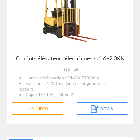
Chariots élévateurs électriques - J1.6.-2.0XN
HYSTER
Hauteur d'élévation : 2460 à 7300 mm
Fourches : 1200 mm (autres longueurs en
option)
Capacité : 1.6t, 1.8t ou 2t
+ D'INFOS
DEVIS