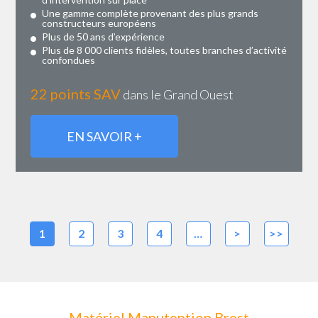
Une gamme complète provenant des plus grands
constructeurs européens
Plus de 50 ans d’expérience
Plus de 8 000 clients fidèles, toutes branches d’activité
confondues
22 points SAV
dans le Grand Ouest
EN SAVOIR +
1
2
3
4
…
>
>>
Matériel Manutention Brest