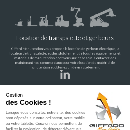
Location de transpalette et gerbeurs
Giffard Manutention vous propose la location de gerbeur électrique, la
location de transpalette, et plus globalement de tous les équipements et
matériels de manutention dont vous auriez besoin. Contactez dès
maintenant nos commerciaux pour votre location de matériel de
manutention et obtenez un devis rapidement.
Gestion
des Cookies !
ENTREPRISE
NOS AGENCES
NOS PARTENAIRES
NOS ACTUALITÉS
Lorsque vous consultez notre site, des cookies
sont déposés sur votre ordinateur, votre mobile
NOS RECRUTEMENTS
ou votre tablette. Ceux-ci nous permettent de
faciliter la navigation, de détecter d'éventuels