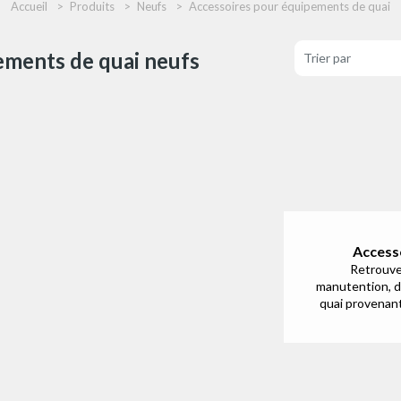
Accueil
Produits
Neufs
Accessoires pour équipements de quai
ements de quai neufs
Access
Retrouve
manutention, d
quai provenan