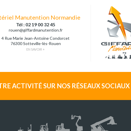
ériel Manutention Normandie
Tél : 02 19 00 32 45
rouen@giffardmanutention.fr
4 Rue Marie Jean-Antoine Condorcet
76300 Sotteville-lès-Rouen
EN SAVOIR +
TRE ACTIVITÉ SUR NOS RÉSEAUX SOCIAUX