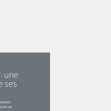
n
une
 ses
tements
ostic et