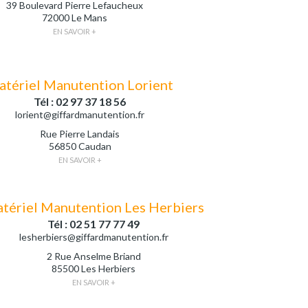
39 Boulevard Pierre Lefaucheux
72000 Le Mans
EN SAVOIR +
tériel Manutention Lorient
Tél : 02 97 37 18 56
lorient@giffardmanutention.fr
Rue Pierre Landais
56850 Caudan
EN SAVOIR +
tériel Manutention Les Herbiers
Tél : 02 51 77 77 49
lesherbiers@giffardmanutention.fr
2 Rue Anselme Briand
85500 Les Herbiers
EN SAVOIR +