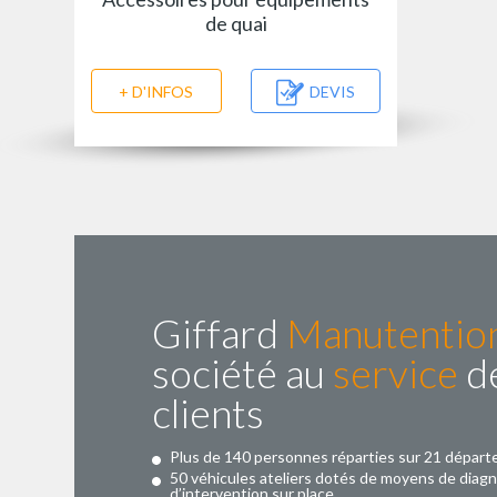
de quai
+ D'INFOS
DEVIS
Giffard
Manutentio
société au
service
de
clients
Plus de 140 personnes réparties sur 21 dépar
50 véhicules ateliers dotés de moyens de diagn
d’intervention sur place