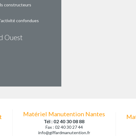
ds constructeurs
d’activité confondues
nd Ouest
Matériel Manutention Nantes
t
Mat
Tél : 02 40 30 08 88
Fax : 02 40 30 27 44
info@giffardmanutention.fr