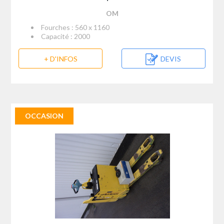
OM
Fourches : 560 x 1160
Capacité : 2000
+ D'INFOS
DEVIS
OCCASION