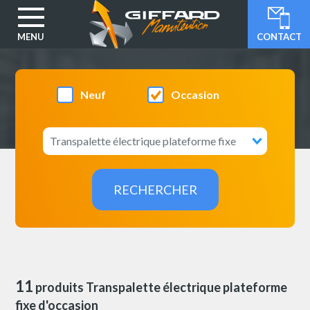
MENU
CONTACT
Aller
au
contenu
Neuf
Occasion
principal
11
produits Transpalette électrique plateforme
fixe d'occasion