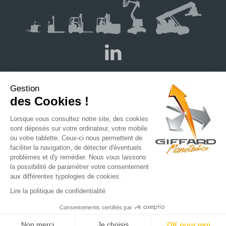
Gestion
des Cookies !
ENTREPRISE
NOS AGENCES
NOS PARTENAIRES
NOS ACTUALITÉS
Lorsque vous consultez notre site, des cookies
sont déposés sur votre ordinateur, votre mobile
NOS RECRUTEMENTS
ou votre tablette. Ceux-ci nous permettent de
faciliter la navigation, de détecter d'éventuels
problèmes et d'y remédier. Nous vous laissons
la possibilité de paramétrer votre consentement
aux différentes typologies de cookies.
Mentions légales
Vie privée
Lire la politique de confidentialité
Réalisation : MOTION4EVER
Consentements certifiés par
Non merci
Je choisis
OK pour moi