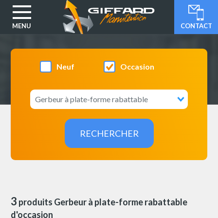
MENU
CONTACT
Aller
au
contenu
Neuf
Occasion
principal
3
produits Gerbeur à plate-forme rabattable
d'occasion