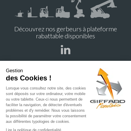
Découvrez nos gerbeurs à plateforme
rabattable disponibles
Gestion
des Cookies !
ENTREPRISE
NOS AGENCES
NOS PARTENAIRES
NOS ACTUALITÉS
Lorsque vous consultez notre site, des cookies
sont déposés sur votre ordinateur, votre mobile
NOS RECRUTEMENTS
ou votre tablette. Ceux-ci nous permettent de
faciliter la navigation, de détecter d'éventuels
problèmes et d'y remédier. Nous vous laissons
la possibilité de paramétrer votre consentement
aux différentes typologies de cookies.
Mentions légales
Vie privée
Lire la politique de confidentialité