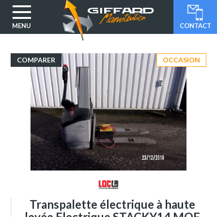
MENU
CONTACT
Aller
au
contenu
COMPARER
OCCASION
principal
Transpalette électrique à haute
levée Electrique STACKY14 MOF