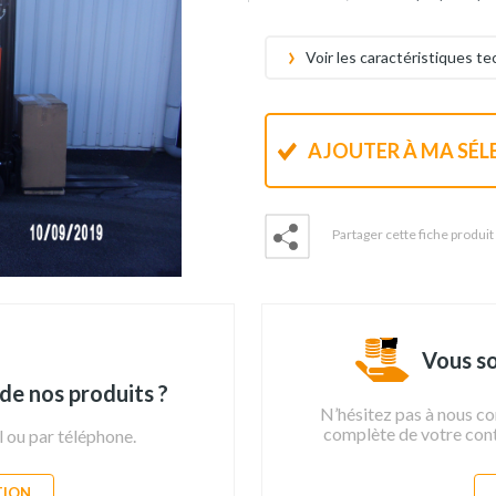
Voir les caractéristiques t
AJOUTER À MA SÉL
Partager cette fiche produit
Vous so
de nos produits ?
N’hésitez pas à nous co
complète de votre contr
l ou par téléphone.
TION