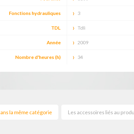
Fonctions hydrauliques
3
TDL
Tdli
Année
2009
Nombre d'heures (h)
34
ans la même catégorie
Les accessoires liés au produ