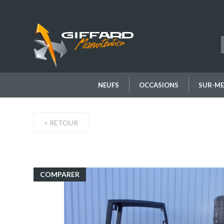
Aller
au
contenu
principal
NEUFS
OCCASIONS
SUR-ME
< RETOUR
COMPARER