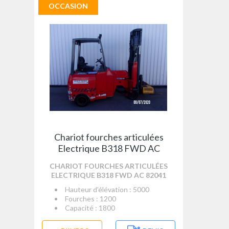
OCCASION
Chariot fourches articulées
Electrique B318 FWD AC
CHARIOT FOURCHES ARTICULÉES
ELECTRIQUE B318 FWD AC 82041
Hauteur d'élévation : 5000
Fourches : 1200
Capacité : 1800