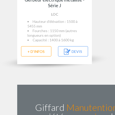
Série J
LOC
Hauteur d'élévation : 1500 à
5455 mm
Fourches : 1150 mm (autres
longueurs en option)
Capacité : 1400 à 1600 kg
+ D'INFOS
DEVIS
Giffard
Manutentio