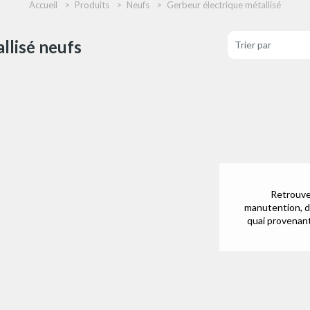
Accueil
Produits
Neufs
Gerbeur électrique métallisé
llisé neufs
Retrouve
manutention, d
quai provenan