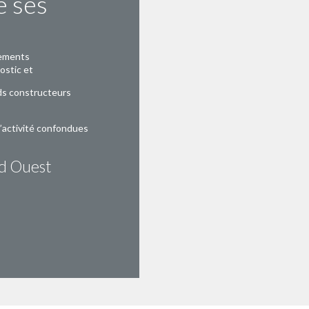
 ses
tements
ostic et
ds constructeurs
d’activité confondues
nd Ouest