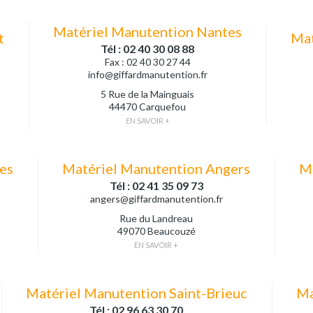
Matériel Manutention Nantes
t
Mat
Tél : 02 40 30 08 88
Fax : 02 40 30 27 44
info@giffardmanutention.fr
5 Rue de la Mainguais
44470 Carquefou
EN SAVOIR +
es
Matériel Manutention Angers
Ma
Tél : 02 41 35 09 73
angers@giffardmanutention.fr
Rue du Landreau
49070 Beaucouzé
EN SAVOIR +
Matériel Manutention Saint-Brieuc
Ma
Tél : 02 96 63 30 70